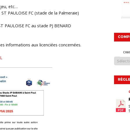
 jeu, etc…
b ST PAULOISE FC (stade de la Palmeraie)
 ST PAULOISE FC au stade PJ BENARD
COMP
ces informations aux licenciées concernées.
CHA
UL
RÈGLE