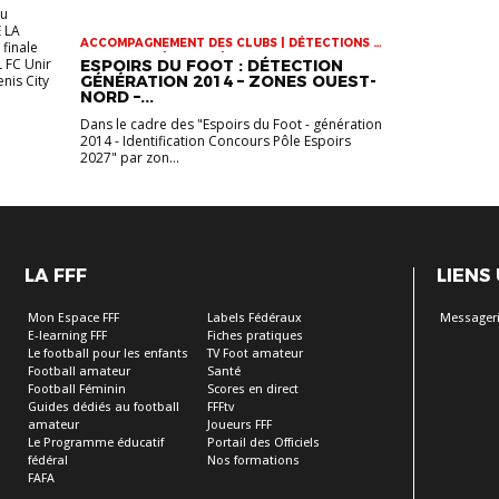
eu
 LA
ACCOMPAGNEMENT DES CLUBS | DÉTECTIONS |
finale
INFOS-LIGUE | JEUNES | VIE DES CLUBS
L FC Unir
ESPOIRS DU FOOT : DÉTECTION
enis City
GÉNÉRATION 2014 – ZONES OUEST-
NORD –...
Dans le cadre des "Espoirs du Foot - génération
2014 - Identification Concours Pôle Espoirs
2027" par zon...
LA FFF
LIENS
Mon Espace FFF
Labels Fédéraux
Messageri
E-learning FFF
Fiches pratiques
Le football pour les enfants
TV Foot amateur
Football amateur
Santé
Football Féminin
Scores en direct
Guides dédiés au football
FFFtv
amateur
Joueurs FFF
Le Programme éducatif
Portail des Officiels
fédéral
Nos formations
FAFA