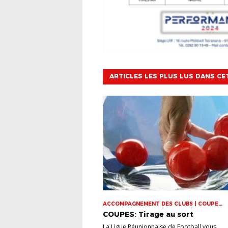
ARTICLES LES PLUS LUS DANS CE
ACCOMPAGNEMENT DES CLUBS | COUPE
DOMINIQUE SAUGER | COUPES | FOOT LOISI
COUPES: Tirage au sort
FUTSAL | INFOS-LIGUE | JEUNES | U14 | U15 |
VIE DES CLUBS
La Ligue Réunionnaise de Football vous