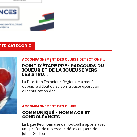
TTE CATÉGORIE
ACCOMPAGNEMENT DES CLUBS | DÉTECTIONS |
INFOS-LIGUE | PÔLE ESPOIRS | SPORT-ETUDE
POINT D’ÉTAPE PPF : PARCOURS DU
FÉMININ | VIE DES CLUBS
JOUEUR ET DE LA JOUEUSE VERS
LES STRU...
La Direction Technique Régionale a mené
depuis le début de saison la vaste opération
d'identification des...
ACCOMPAGNEMENT DES CLUBS
COMMUNIQUÉ – HOMMAGE ET
CONDOLÉANCES
La Ligue Réunionnaise de Football a appris avec
R |
une profonde tristesse le décès du père de
 U17 |
Johan Guillou,...