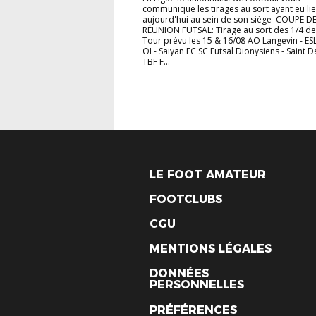
communique les tirages au sort ayant eu li
aujourd'hui au sein de son siège COUPE DE
RÉUNION FUTSAL: Tirage au sort des 1/4 de 
Tour prévu les 15 & 16/08 AO Langevin - ES
OI - Saiyan FC SC Futsal Dionysiens - Saint D
TBF F...
LE FOOT AMATEUR
FOOTCLUBS
CGU
MENTIONS LÉGALES
DONNÉES
PERSONNELLES
PRÉFÉRENCES