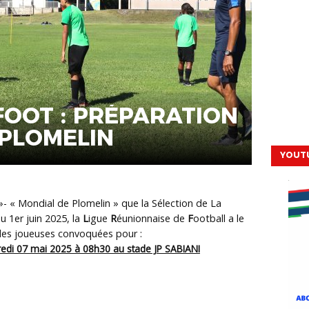
FOOT : PRÉPARATION
 PLOMELIN
YOUT
»- « Mondial de Plomelin » que la Sélection de La
u 1er juin 2025, la
L
igue
R
éunionnaise de
F
ootball a le
 des joueuses convoquées pour :
edi 07 mai 2025 à 08h30 au stade JP SABIANI