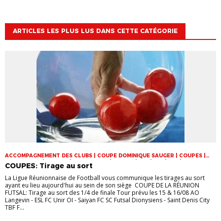
ARTICLES LES PLUS LUS DANS CETTE CATÉGORIE
ACCOMPAGNEMENT DES CLUBS | COUPE DOMINIQUE SAUGER | COUPES |
FOOT LOISIR | FUTSAL | INFOS-LIGUE | JEUNES | U14 | U15 | U17 | VIE DES
COUPES: Tirage au sort
CLUBS
La Ligue Réunionnaise de Football vous communique les tirages au sort
ayant eu lieu aujourd'hui au sein de son siège COUPE DE LA RÉUNION
FUTSAL: Tirage au sort des 1/4 de finale Tour prévu les 15 & 16/08 AO
Langevin - ESL FC Unir OI - Saiyan FC SC Futsal Dionysiens - Saint Denis City
TBF F...