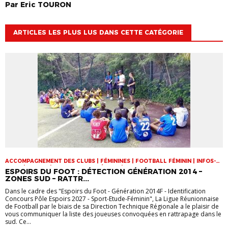
Par
Eric
TOURON
ARTICLES LES PLUS LUS DANS CETTE CATÉGORIE
ACCOMPAGNEMENT DES CLUBS | FÉMININES | FOOTBALL FÉMININ | INFOS-
LIGUE | JEUNES | SPORT-ETUDE FÉMININ | VIE DES CLUBS
ESPOIRS DU FOOT : DÉTECTION GÉNÉRATION 2014 –
ZONES SUD – RATTR...
Dans le cadre des "Espoirs du Foot - Génération 2014F - Identification
Concours Pôle Espoirs 2027 - Sport-Etude-Féminin", La Ligue Réunionnaise
de Football par le biais de sa Direction Technique Régionale a le plaisir de
vous communiquer la liste des joueuses convoquées en rattrapage dans le
sud. Ce...