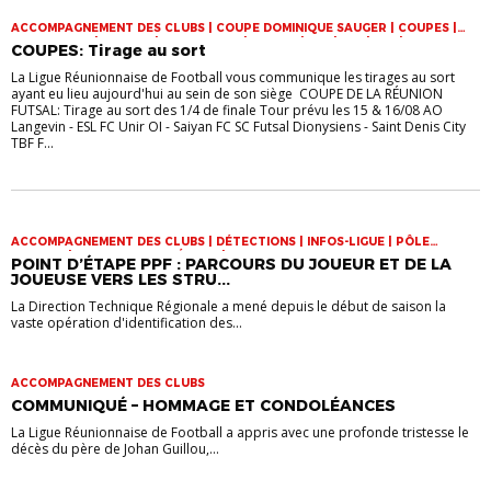
ACCOMPAGNEMENT DES CLUBS | COUPE DOMINIQUE SAUGER | COUPES |
FOOT LOISIR | FUTSAL | INFOS-LIGUE | JEUNES | U14 | U15 | U17 | VIE DES
COUPES: Tirage au sort
CLUBS
La Ligue Réunionnaise de Football vous communique les tirages au sort
ayant eu lieu aujourd'hui au sein de son siège COUPE DE LA RÉUNION
FUTSAL: Tirage au sort des 1/4 de finale Tour prévu les 15 & 16/08 AO
Langevin - ESL FC Unir OI - Saiyan FC SC Futsal Dionysiens - Saint Denis City
TBF F...
ACCOMPAGNEMENT DES CLUBS | DÉTECTIONS | INFOS-LIGUE | PÔLE
ESPOIRS | SPORT-ETUDE FÉMININ | VIE DES CLUBS
POINT D’ÉTAPE PPF : PARCOURS DU JOUEUR ET DE LA
JOUEUSE VERS LES STRU...
La Direction Technique Régionale a mené depuis le début de saison la
vaste opération d'identification des...
ACCOMPAGNEMENT DES CLUBS
COMMUNIQUÉ – HOMMAGE ET CONDOLÉANCES
La Ligue Réunionnaise de Football a appris avec une profonde tristesse le
décès du père de Johan Guillou,...