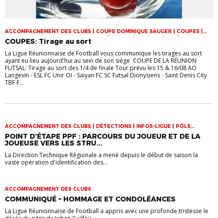
ACCOMPAGNEMENT DES CLUBS | COUPE DOMINIQUE SAUGER | COUPES |
FOOT LOISIR | FUTSAL | INFOS-LIGUE | JEUNES | U14 | U15 | U17 | VIE DES
COUPES: Tirage au sort
CLUBS
La Ligue Réunionnaise de Football vous communique les tirages au sort
ayant eu lieu aujourd'hui au sein de son siège COUPE DE LA RÉUNION
FUTSAL: Tirage au sort des 1/4 de finale Tour prévu les 15 & 16/08 AO
Langevin - ESL FC Unir OI - Saiyan FC SC Futsal Dionysiens - Saint Denis City
TBF F...
ACCOMPAGNEMENT DES CLUBS | DÉTECTIONS | INFOS-LIGUE | PÔLE
ESPOIRS | SPORT-ETUDE FÉMININ | VIE DES CLUBS
POINT D’ÉTAPE PPF : PARCOURS DU JOUEUR ET DE LA
JOUEUSE VERS LES STRU...
La Direction Technique Régionale a mené depuis le début de saison la
vaste opération d'identification des...
ACCOMPAGNEMENT DES CLUBS
COMMUNIQUÉ – HOMMAGE ET CONDOLÉANCES
La Ligue Réunionnaise de Football a appris avec une profonde tristesse le