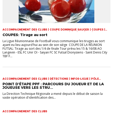
ACCOMPAGNEMENT DES CLUBS | COUPE DOMINIQUE SAUGER | COUPES |
FOOT LOISIR | FUTSAL | INFOS-LIGUE | JEUNES | U14 | U15 | U17 | VIE DES
COUPES: Tirage au sort
CLUBS
La Ligue Réunionnaise de Football vous communique les tirages au sort
ayant eu lieu aujourd'hui au sein de son siège COUPE DE LA RÉUNION
FUTSAL: Tirage au sort des 1/4 de finale Tour prévu les 15 & 16/08 AO
Langevin - ESL FC Unir OI - Saiyan FC SC Futsal Dionysiens - Saint Denis City
TBF F...
ACCOMPAGNEMENT DES CLUBS | DÉTECTIONS | INFOS-LIGUE | PÔLE
ESPOIRS | SPORT-ETUDE FÉMININ | VIE DES CLUBS
POINT D’ÉTAPE PPF : PARCOURS DU JOUEUR ET DE LA
JOUEUSE VERS LES STRU...
La Direction Technique Régionale a mené depuis le début de saison la
vaste opération d'identification des...
ACCOMPAGNEMENT DES CLUBS