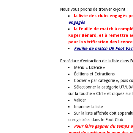
Nous vous prions de trouver ci-joint :
la liste des clubs engagés 
engagés
la feuille de match à comp
Roger Bénard, et à remettre av
pour la vérification des licence
Feuille de match U9 Foot Va
Procédure d’extraction de la liste dans 
Menu « Licence »
Éditions et Extractions
Cocher « par catégorie », puis c
Sélectionner la catégorie U7/U8/
sur la touche « Ctrl » et cliquez sur
Valider
Imprimer la liste
Sur la liste affichée doit apparaî
enregistrées dans le Foot Club
Pour faire gagner du temps a
merci de surligner le nom des en