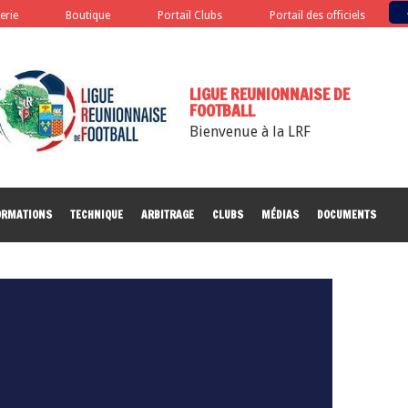
terie
Boutique
Portail Clubs
Portail des officiels
LIGUE REUNIONNAISE DE
FOOTBALL
Bienvenue à la LRF
ORMATIONS
TECHNIQUE
ARBITRAGE
CLUBS
MÉDIAS
DOCUMENTS
NOS P