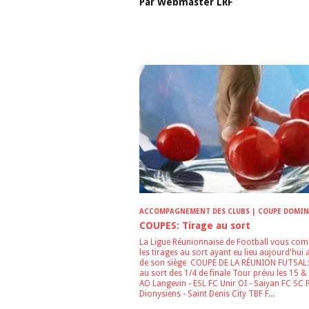
Par
Webmaster
LRF
ARTICLES LES PLUS LUS DANS CETTE 
ACCOMPAGNEMENT DES CLUBS | COUPE DOMI
SAUGER | COUPES | FOOT LOISIR | FUTSAL | I
COUPES: Tirage au sort
LIGUE | JEUNES | U14 | U15 | U17 | VIE DES CL
La Ligue Réunionnaise de Football vous co
les tirages au sort ayant eu lieu aujourd'hui 
de son siège COUPE DE LA RÉUNION FUTSAL:
au sort des 1/4 de finale Tour prévu les 15 &
AO Langevin - ESL FC Unir OI - Saiyan FC SC 
Dionysiens - Saint Denis City TBF F...