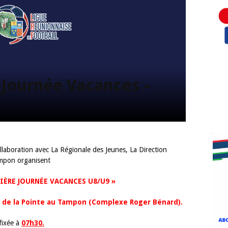
 Journée Vacances –
YOUTU
ampon organisent
MIÈRE JOURNÉE VACANCES U8/U9 »
de de la Pointe au Tampon (Complexe Roger Bénard).
fixée à
07h30.