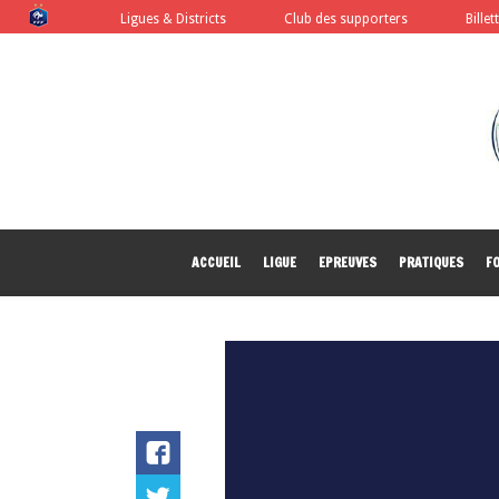
FFF
Ligues & Districts
Club des supporters
Billet
ACCUEIL
LIGUE
EPREUVES
PRATIQUES
F