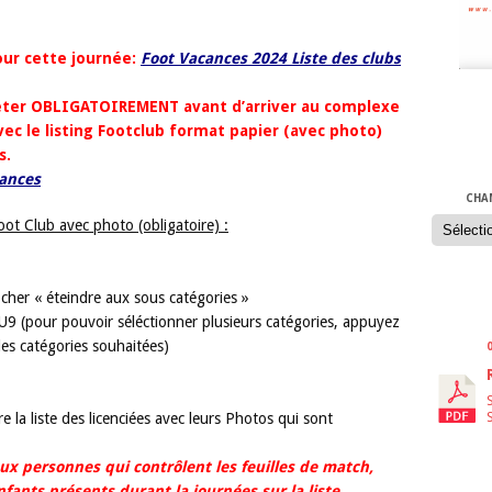
pour cette journée:
Foot Vacances 2024 Liste des clubs
léter OBLIGATOIREMENT avant d’arriver au complexe
ec le listing Footclub format papier (avec photo)
COMPÉ
s.
cances
CHA
Foot Club avec photo (obligatoire) :
ocher « éteindre aux sous catégories »
RÈGLE
U9 (pour pouvoir séléctionner plusieurs catégories, appuyez
 les catégories souhaitées)
tre la liste des licenciées avec leurs Photos qui sont
ux personnes qui contrôlent les feuilles de match,
fants présents durant la journées sur la liste.