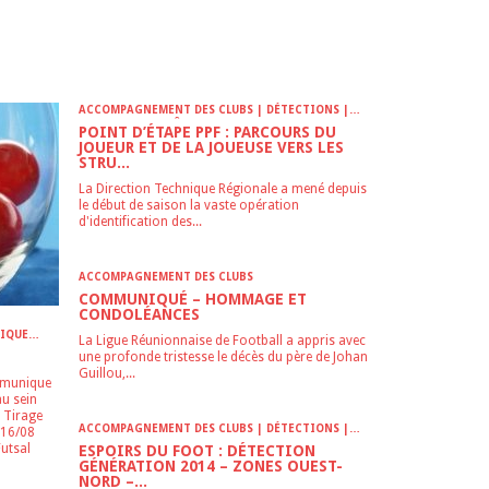
CATÉGORIE
ACCOMPAGNEMENT DES CLUBS | DÉTECTIONS |
INFOS-LIGUE | PÔLE ESPOIRS | SPORT-ETUDE
POINT D’ÉTAPE PPF : PARCOURS DU
FÉMININ | VIE DES CLUBS
JOUEUR ET DE LA JOUEUSE VERS LES
STRU...
La Direction Technique Régionale a mené depuis
le début de saison la vaste opération
d'identification des...
ACCOMPAGNEMENT DES CLUBS
COMMUNIQUÉ – HOMMAGE ET
CONDOLÉANCES
NIQUE
La Ligue Réunionnaise de Football a appris avec
NFOS-
une profonde tristesse le décès du père de Johan
UBS
Guillou,...
mmunique
au sein
 Tirage
ACCOMPAGNEMENT DES CLUBS | DÉTECTIONS |
 16/08
INFOS-LIGUE | JEUNES | VIE DES CLUBS
Futsal
ESPOIRS DU FOOT : DÉTECTION
GÉNÉRATION 2014 – ZONES OUEST-
NORD –...