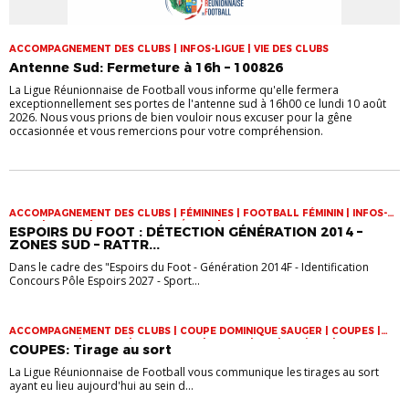
ACCOMPAGNEMENT DES CLUBS | INFOS-LIGUE | VIE DES CLUBS
Antenne Sud: Fermeture à 16h – 100826
La Ligue Réunionnaise de Football vous informe qu'elle fermera
exceptionnellement ses portes de l'antenne sud à 16h00 ce lundi 10 août
2026. Nous vous prions de bien vouloir nous excuser pour la gêne
occasionnée et vous remercions pour votre compréhension.
ACCOMPAGNEMENT DES CLUBS | FÉMININES | FOOTBALL FÉMININ | INFOS-
LIGUE | JEUNES | SPORT-ETUDE FÉMININ | VIE DES CLUBS
ESPOIRS DU FOOT : DÉTECTION GÉNÉRATION 2014 –
ZONES SUD – RATTR...
Dans le cadre des "Espoirs du Foot - Génération 2014F - Identification
Concours Pôle Espoirs 2027 - Sport...
ACCOMPAGNEMENT DES CLUBS | COUPE DOMINIQUE SAUGER | COUPES |
FOOT LOISIR | FUTSAL | INFOS-LIGUE | JEUNES | U14 | U15 | U17 | VIE DES
COUPES: Tirage au sort
CLUBS
La Ligue Réunionnaise de Football vous communique les tirages au sort
ayant eu lieu aujourd'hui au sein d...