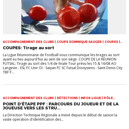
ACCOMPAGNEMENT DES CLUBS | COUPE DOMINIQUE SAUGER | COUPES |
FOOT LOISIR | FUTSAL | INFOS-LIGUE | JEUNES | U14 | U15 | U17 | VIE DES
COUPES: Tirage au sort
CLUBS
La Ligue Réunionnaise de Football vous communique les tirages au sort
ayant eu lieu aujourd'hui au sein de son siège COUPE DE LA RÉUNION
FUTSAL: Tirage au sort des 1/4 de finale Tour prévu les 15 & 16/08 AO
Langevin - ESL FC Unir OI - Saiyan FC SC Futsal Dionysiens - Saint Denis City
TBF F...
ACCOMPAGNEMENT DES CLUBS | DÉTECTIONS | INFOS-LIGUE | PÔLE
ESPOIRS | SPORT-ETUDE FÉMININ | VIE DES CLUBS
POINT D’ÉTAPE PPF : PARCOURS DU JOUEUR ET DE LA
JOUEUSE VERS LES STRU...
La Direction Technique Régionale a mené depuis le début de saison la
vaste opération d'identification des...