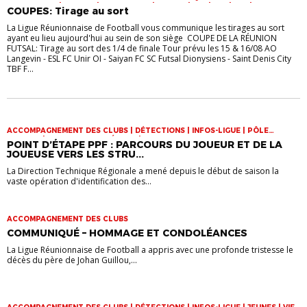
FOOT LOISIR | FUTSAL | INFOS-LIGUE | JEUNES | U14 | U15 | U17 | VIE DES
COUPES: Tirage au sort
CLUBS
La Ligue Réunionnaise de Football vous communique les tirages au sort
ayant eu lieu aujourd'hui au sein de son siège COUPE DE LA RÉUNION
FUTSAL: Tirage au sort des 1/4 de finale Tour prévu les 15 & 16/08 AO
Langevin - ESL FC Unir OI - Saiyan FC SC Futsal Dionysiens - Saint Denis City
TBF F...
ACCOMPAGNEMENT DES CLUBS | DÉTECTIONS | INFOS-LIGUE | PÔLE
ESPOIRS | SPORT-ETUDE FÉMININ | VIE DES CLUBS
POINT D’ÉTAPE PPF : PARCOURS DU JOUEUR ET DE LA
JOUEUSE VERS LES STRU...
La Direction Technique Régionale a mené depuis le début de saison la
vaste opération d'identification des...
ACCOMPAGNEMENT DES CLUBS
COMMUNIQUÉ – HOMMAGE ET CONDOLÉANCES
La Ligue Réunionnaise de Football a appris avec une profonde tristesse le
décès du père de Johan Guillou,...