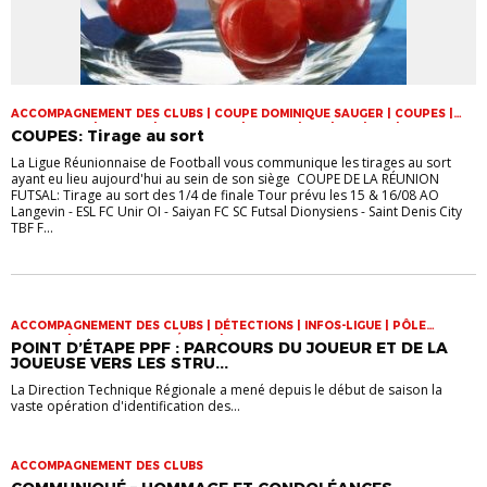
ACCOMPAGNEMENT DES CLUBS | COUPE DOMINIQUE SAUGER | COUPES |
FOOT LOISIR | FUTSAL | INFOS-LIGUE | JEUNES | U14 | U15 | U17 | VIE DES
COUPES: Tirage au sort
CLUBS
La Ligue Réunionnaise de Football vous communique les tirages au sort
ayant eu lieu aujourd'hui au sein de son siège COUPE DE LA RÉUNION
FUTSAL: Tirage au sort des 1/4 de finale Tour prévu les 15 & 16/08 AO
Langevin - ESL FC Unir OI - Saiyan FC SC Futsal Dionysiens - Saint Denis City
TBF F...
ACCOMPAGNEMENT DES CLUBS | DÉTECTIONS | INFOS-LIGUE | PÔLE
ESPOIRS | SPORT-ETUDE FÉMININ | VIE DES CLUBS
POINT D’ÉTAPE PPF : PARCOURS DU JOUEUR ET DE LA
JOUEUSE VERS LES STRU...
La Direction Technique Régionale a mené depuis le début de saison la
vaste opération d'identification des...
ACCOMPAGNEMENT DES CLUBS