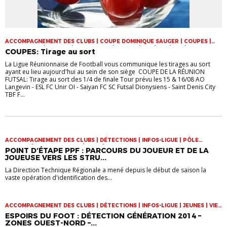
ACCOMPAGNEMENT DES CLUBS | COUPE DOMINIQUE SAUGER | COUPES |
FOOT LOISIR | FUTSAL | INFOS-LIGUE | JEUNES | U14 | U15 | U17 | VIE DES
COUPES: Tirage au sort
CLUBS
La Ligue Réunionnaise de Football vous communique les tirages au sort
ayant eu lieu aujourd'hui au sein de son siège COUPE DE LA RÉUNION
FUTSAL: Tirage au sort des 1/4 de finale Tour prévu les 15 & 16/08 AO
Langevin - ESL FC Unir OI - Saiyan FC SC Futsal Dionysiens - Saint Denis City
TBF F...
ACCOMPAGNEMENT DES CLUBS | DÉTECTIONS | INFOS-LIGUE | PÔLE
ESPOIRS | SPORT-ETUDE FÉMININ | VIE DES CLUBS
POINT D’ÉTAPE PPF : PARCOURS DU JOUEUR ET DE LA
JOUEUSE VERS LES STRU...
La Direction Technique Régionale a mené depuis le début de saison la
vaste opération d'identification des...
ACCOMPAGNEMENT DES CLUBS | DÉTECTIONS | INFOS-LIGUE | JEUNES | VIE
DES CLUBS
ESPOIRS DU FOOT : DÉTECTION GÉNÉRATION 2014 –
ZONES OUEST-NORD –...