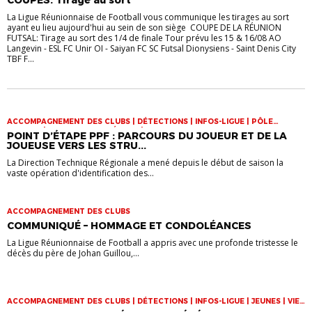
COUPES: Tirage au sort
CLUBS
La Ligue Réunionnaise de Football vous communique les tirages au sort
ayant eu lieu aujourd'hui au sein de son siège COUPE DE LA RÉUNION
FUTSAL: Tirage au sort des 1/4 de finale Tour prévu les 15 & 16/08 AO
Langevin - ESL FC Unir OI - Saiyan FC SC Futsal Dionysiens - Saint Denis City
TBF F...
ACCOMPAGNEMENT DES CLUBS | DÉTECTIONS | INFOS-LIGUE | PÔLE
ESPOIRS | SPORT-ETUDE FÉMININ | VIE DES CLUBS
POINT D’ÉTAPE PPF : PARCOURS DU JOUEUR ET DE LA
JOUEUSE VERS LES STRU...
La Direction Technique Régionale a mené depuis le début de saison la
vaste opération d'identification des...
ACCOMPAGNEMENT DES CLUBS
COMMUNIQUÉ – HOMMAGE ET CONDOLÉANCES
La Ligue Réunionnaise de Football a appris avec une profonde tristesse le
décès du père de Johan Guillou,...
ACCOMPAGNEMENT DES CLUBS | DÉTECTIONS | INFOS-LIGUE | JEUNES | VIE
DES CLUBS