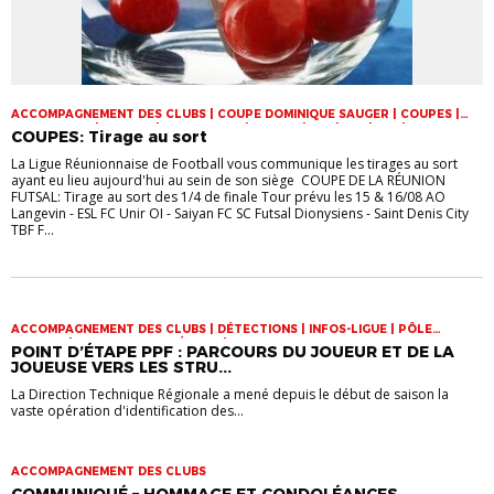
ACCOMPAGNEMENT DES CLUBS | COUPE DOMINIQUE SAUGER | COUPES |
FOOT LOISIR | FUTSAL | INFOS-LIGUE | JEUNES | U14 | U15 | U17 | VIE DES
COUPES: Tirage au sort
CLUBS
La Ligue Réunionnaise de Football vous communique les tirages au sort
ayant eu lieu aujourd'hui au sein de son siège COUPE DE LA RÉUNION
FUTSAL: Tirage au sort des 1/4 de finale Tour prévu les 15 & 16/08 AO
Langevin - ESL FC Unir OI - Saiyan FC SC Futsal Dionysiens - Saint Denis City
TBF F...
ACCOMPAGNEMENT DES CLUBS | DÉTECTIONS | INFOS-LIGUE | PÔLE
ESPOIRS | SPORT-ETUDE FÉMININ | VIE DES CLUBS
POINT D’ÉTAPE PPF : PARCOURS DU JOUEUR ET DE LA
JOUEUSE VERS LES STRU...
La Direction Technique Régionale a mené depuis le début de saison la
vaste opération d'identification des...
ACCOMPAGNEMENT DES CLUBS