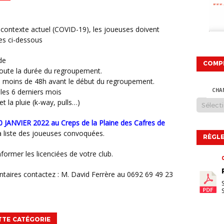
es ci-dessous
de
COMP
oute la durée du regroupement.
e moins de 48h avant le début du regroupement.
 les 6 derniers mois
CHA
t la pluie (k-way, pulls…)
0 JANVIER 2022
au Creps de la Plaine des Cafres de
 la liste des joueuses convoquées.
RÈGLE
nformer les licenciées de votre club.
taires contactez : M. David Ferrère au 0692 69 49 23
TTE CATÉGORIE