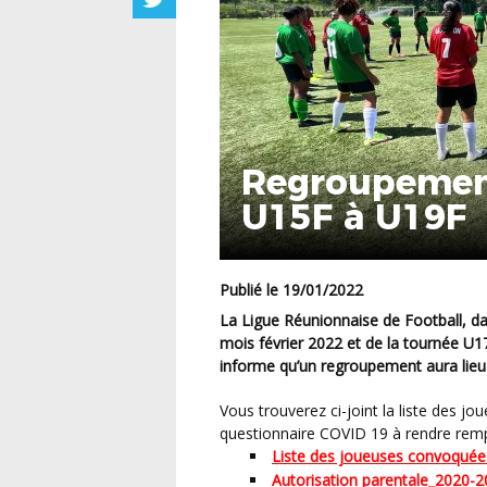
Regroupement
U15F à U19F
Publié le 19/01/2022
La Ligue Réunionnaise de Football, dans le cadre de la préparation des Interligues U15F au
mois février 2022 et de la tournée 
informe qu’un regroupement aura lieu
Vous trouverez ci-joint la liste des joueuses concernées ainsi que l’autorisation parentale et le
questionnaire COVID 19 à rendre remp
Liste des joueuses convoquée
Autorisation parentale_2020-