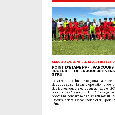
ACCOMPAGNEMENT DES CLUBS | DÉTECTIO
INFOS-LIGUE | PÔLE ESPOIRS | SPORT-ETU
POINT D’ÉTAPE PPF : PARCOURS
FÉMININ | VIE DES CLUBS
JOUEUR ET DE LA JOUEUSE VERS
STRU...
La Direction Technique Régionale a mené d
début de saison la vaste opération d'identi
des jeunes joueurs et joueuses né.es en 20
le cadre des "Espoirs du Foot". Cette généra
prochaine concernée par les entrées au Pô
Espoirs Fédéral Océan Indien et du Sport-E
Fém...