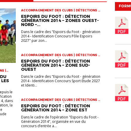
FORM
ACCOMPAGNEMENT DES CLUBS | DÉTECTIONS |
INFOS-LIGUE | JEUNES | VIE DES CLUBS
ESPOIRS DU FOOT : DÉTECTION
GÉNÉRATION 2014 – ZONES OUEST-
NORD –...
Dans le cadre des "Espoirs du Foot - génération
2014 - Identification Concours Pôle Espoirs
2027" par zon...
ACCOMPAGNEMENT DES CLUBS | DÉTECTIONS |
INFOS-LIGUE | JEUNES | VIE DES CLUBS
ESPOIRS DU FOOT : DÉTECTION
GÉNÉRATION 2014 – ZONE SUD-
OUEST
NS |
DE
 DU
Dans le cadre des "Espoirs du Foot - génération
 LES
2014 - Identification Concours Sport Etude 2027
et Identi...
epuis le
fication
ACCOMPAGNEMENT DES CLUBS | DÉTECTIONS |
14, dans
INFOS-LIGUE | JEUNES | PÔLE ESPOIRS | VIE DES
tion, la
ESPOIRS DU FOOT : DÉTECTION
CLUBS
le
GÉNÉRATION 2014 – ZONE EST
tude
Dans le cadre de l’opération "Espoirs du Foot -
Génération 2014", organisée en vue du
concours d’entrée a...