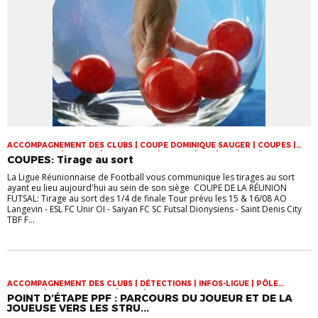
ACCOMPAGNEMENT DES CLUBS | COUPE DOMINIQUE SAUGER | COUPES |
FOOT LOISIR | FUTSAL | INFOS-LIGUE | JEUNES | U14 | U15 | U17 | VIE DES
COUPES: Tirage au sort
CLUBS
La Ligue Réunionnaise de Football vous communique les tirages au sort
ayant eu lieu aujourd'hui au sein de son siège COUPE DE LA RÉUNION
FUTSAL: Tirage au sort des 1/4 de finale Tour prévu les 15 & 16/08 AO
Langevin - ESL FC Unir OI - Saiyan FC SC Futsal Dionysiens - Saint Denis City
TBF F...
ACCOMPAGNEMENT DES CLUBS | DÉTECTIONS | INFOS-LIGUE | PÔLE
ESPOIRS | SPORT-ETUDE FÉMININ | VIE DES CLUBS
POINT D’ÉTAPE PPF : PARCOURS DU JOUEUR ET DE LA
JOUEUSE VERS LES STRU...