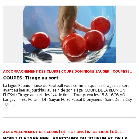
ACCOMPAGNEMENT DES CLUBS | COUPE DOMINIQUE SAUGER | COUPES |
FOOT LOISIR | FUTSAL | INFOS-LIGUE | JEUNES | U14 | U15 | U17 | VIE DES
COUPES: Tirage au sort
CLUBS
La Ligue Réunionnaise de Football vous communique les tirages au sort
ayant eu lieu aujourd'hui au sein de son siège COUPE DE LA RÉUNION
FUTSAL: Tirage au sort des 1/4 de finale Tour prévu les 15 & 16/08 AO
Langevin - ESL FC Unir OI - Saiyan FC SC Futsal Dionysiens - Saint Denis City
TBF F...
ACCOMPAGNEMENT DES CLUBS | DÉTECTIONS | INFOS-LIGUE | PÔLE
ESPOIRS | SPORT-ETUDE FÉMININ | VIE DES CLUBS
POINT D’ÉTAPE PPF : PARCOURS DU JOUEUR ET DE LA