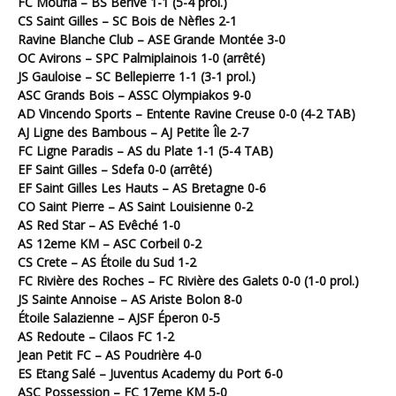
FC Moufia – BS Berive 1-1 (5-4 prol.)
CS Saint Gilles – SC Bois de Nèfles 2-1
Ravine Blanche Club – ASE Grande Montée 3-0
OC Avirons – SPC Palmiplainois 1-0 (arrêté)
JS Gauloise – SC Bellepierre 1-1 (3-1 prol.)
ASC Grands Bois – ASSC Olympiakos 9-0
AD Vincendo Sports – Entente Ravine Creuse 0-0 (4-2 TAB)
AJ Ligne des Bambous – AJ Petite Île 2-7
FC Ligne Paradis – AS du Plate 1-1 (5-4 TAB)
EF Saint Gilles – Sdefa 0-0 (arrêté)
EF Saint Gilles Les Hauts – AS Bretagne 0-6
CO Saint Pierre – AS Saint Louisienne 0-2
AS Red Star – AS Evêché 1-0
AS 12eme KM – ASC Corbeil 0-2
CS Crete – AS Étoile du Sud 1-2
FC Rivière des Roches – FC Rivière des Galets 0-0 (1-0 prol.)
JS Sainte Annoise – AS Ariste Bolon 8-0
Étoile Salazienne – AJSF Éperon 0-5
AS Redoute – Cilaos FC 1-2
Jean Petit FC – AS Poudrière 4-0
ES Etang Salé – Juventus Academy du Port 6-0
ASC Possession – FC 17eme KM 5-0