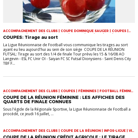
ACCOMPAGNEMENT DES CLUBS | COUPE DOMINIQUE SAUGER | COUPES |
FOOT LOISIR | FUTSAL | INFOS-LIGUE | JEUNES | U14 | U15 | U17 | VIE DES
COUPES: Tirage au sort
CLUBS
La Ligue Réunionnaise de Football vous communique les tirages au sort
ayant eu lieu aujourd'hui au sein de son siège COUPE DE LA RÉUNION
FUTSAL: Tirage au sort des 1/4 de finale Tour prévu les 15 & 16/08 AO
Langevin - ESL FC Unir OI - Saiyan FC SC Futsal Dionysiens - Saint Denis City
TBF F...
ACCOMPAGNEMENT DES CLUBS | COUPES | FÉMININES | FOOTBALL FÉMININ
| INFOS-LIGUE | VIE DES CLUBS
COUPE DE LA RÉUNION FÉMININE : LES AFFICHES DES
QUARTS DE FINALE CONNUES
Sous l'égide de la Régionale Sportive, la Ligue Réunionnaise de Football a
procédé, ce jeudi 16 juillet, ...
ACCOMPAGNEMENT DES CLUBS | COUPE DE LA RÉUNION | INFOS-LIGUE | VIE
DES CLUBS
COUPE DE LA RÉUNION CRÉDIT AGRICOLE : LE TIRAGE