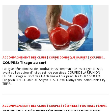
ACCOMPAGNEMENT DES CLUBS | COUPE DOMINIQUE SAUGER | COUPES |
FOOT LOISIR | FUTSAL | INFOS-LIGUE | JEUNES | U14 | U15 | U17 | VIE DES
COUPES: Tirage au sort
CLUBS
La Ligue Réunionnaise de Football vous communique les tirages au sort
ayant eu lieu aujourd'hui au sein de son siège COUPE DE LA RÉUNION
FUTSAL: Tirage au sort des 1/4 de finale Tour prévu les 15 & 16/08 AO
Langevin - ESL FC Unir OI - Saiyan FC SC Futsal Dionysiens - Saint Denis City
TBF F...
ACCOMPAGNEMENT DES CLUBS | COUPES | FÉMININES | FOOTBALL FÉMININ
| INFOS-LIGUE | VIE DES CLUBS