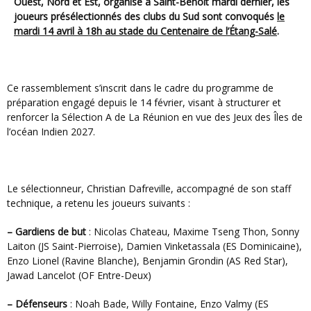
Ouest, Nord et Est, organisé à Saint-Benoît mardi dernier, les
joueurs présélectionnés des clubs du Sud sont convoqués
le
mardi 14 avril à 18h au stade du Centenaire de l’Étang-Salé
.
Ce rassemblement s’inscrit dans le cadre du programme de
préparation engagé depuis le 14 février, visant à structurer et
renforcer la Sélection A de La Réunion en vue des Jeux des Îles de
l’océan Indien 2027.
Le sélectionneur, Christian Dafreville, accompagné de son staff
technique, a retenu les joueurs suivants :
– Gardiens de but
: Nicolas Chateau, Maxime Tseng Thon, Sonny
Laiton (JS Saint-Pierroise), Damien Vinketassala (ES Dominicaine),
Enzo Lionel (Ravine Blanche), Benjamin Grondin (AS Red Star),
Jawad Lancelot (OF Entre-Deux)
– Défenseurs
: Noah Bade, Willy Fontaine, Enzo Valmy (ES