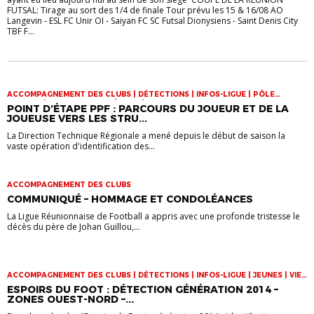
FUTSAL: Tirage au sort des 1/4 de finale Tour prévu les 15 & 16/08 AO
Langevin - ESL FC Unir OI - Saiyan FC SC Futsal Dionysiens - Saint Denis City
TBF F...
ACCOMPAGNEMENT DES CLUBS | DÉTECTIONS | INFOS-LIGUE | PÔLE
ESPOIRS | SPORT-ETUDE FÉMININ | VIE DES CLUBS
POINT D’ÉTAPE PPF : PARCOURS DU JOUEUR ET DE LA
JOUEUSE VERS LES STRU...
La Direction Technique Régionale a mené depuis le début de saison la
vaste opération d'identification des...
ACCOMPAGNEMENT DES CLUBS
COMMUNIQUÉ – HOMMAGE ET CONDOLÉANCES
La Ligue Réunionnaise de Football a appris avec une profonde tristesse le
décès du père de Johan Guillou,...
ACCOMPAGNEMENT DES CLUBS | DÉTECTIONS | INFOS-LIGUE | JEUNES | VIE
DES CLUBS
ESPOIRS DU FOOT : DÉTECTION GÉNÉRATION 2014 –
ZONES OUEST-NORD –...