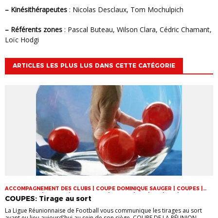
– Kinésithérapeutes
: Nicolas Desclaux, Tom Mochulpich
– Référents zones
: Pascal Buteau, Wilson Clara, Cédric Chamant,
Loïc Hodgi
ARTICLES LES PLUS LUS DANS CETTE CATÉGORIE
ACCOMPAGNEMENT DES CLUBS | COUPE DOMINIQUE SAUGER | COUPES |
FOOT LOISIR | FUTSAL | INFOS-LIGUE | JEUNES | U14 | U15 | U17 | VIE DES
COUPES: Tirage au sort
CLUBS
La Ligue Réunionnaise de Football vous communique les tirages au sort
ayant eu lieu aujourd'hui au sein de son siège COUPE DE LA RÉUNION