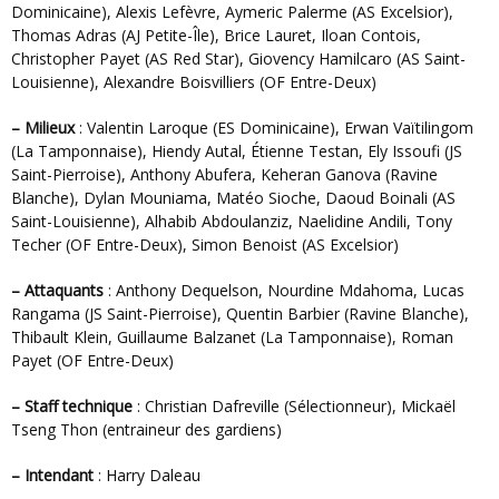
Dominicaine), Alexis Lefèvre, Aymeric Palerme (AS Excelsior),
Thomas Adras (AJ Petite-Île), Brice Lauret, Iloan Contois,
Christopher Payet (AS Red Star), Giovency Hamilcaro (AS Saint-
Louisienne), Alexandre Boisvilliers (OF Entre-Deux)
– Milieux
: Valentin Laroque (ES Dominicaine), Erwan Vaïtilingom
(La Tamponnaise), Hiendy Autal, Étienne Testan, Ely Issoufi (JS
Saint-Pierroise), Anthony Abufera, Keheran Ganova (Ravine
Blanche), Dylan Mouniama, Matéo Sioche, Daoud Boinali (AS
Saint-Louisienne), Alhabib Abdoulanziz, Naelidine Andili, Tony
Techer (OF Entre-Deux), Simon Benoist (AS Excelsior)
– Attaquants
: Anthony Dequelson, Nourdine Mdahoma, Lucas
Rangama (JS Saint-Pierroise), Quentin Barbier (Ravine Blanche),
Thibault Klein, Guillaume Balzanet (La Tamponnaise), Roman
Payet (OF Entre-Deux)
– Staff technique
: Christian Dafreville (Sélectionneur), Mickaël
Tseng Thon (entraineur des gardiens)
– Intendant
: Harry Daleau