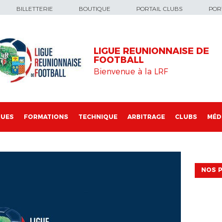
BILLETTERIE
BOUTIQUE
PORTAIL CLUBS
PORT
LIGUE REUNIONNAISE DE
FOOTBALL
Bienvenue à la LRF
QUES
FORMATIONS
TECHNIQUE
ARBITRAGE
CLUBS
MÉD
NOS P