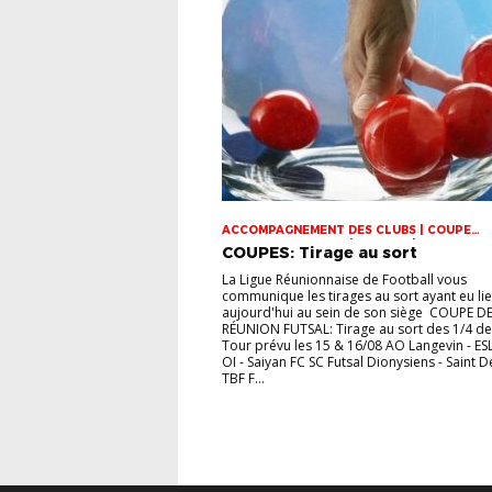
ACCOMPAGNEMENT DES CLUBS | COUPE
DOMINIQUE SAUGER | COUPES | FOOT LOISI
COUPES: Tirage au sort
FUTSAL | INFOS-LIGUE | JEUNES | U14 | U15 |
VIE DES CLUBS
La Ligue Réunionnaise de Football vous
communique les tirages au sort ayant eu li
aujourd'hui au sein de son siège COUPE DE
RÉUNION FUTSAL: Tirage au sort des 1/4 de 
Tour prévu les 15 & 16/08 AO Langevin - ES
OI - Saiyan FC SC Futsal Dionysiens - Saint D
TBF F...