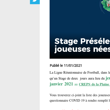
Stage Préséle
joueuses nées
Publié le 11/01/2021
La Ligue Réunionnaise de Football, dans l
je
qu’un Stage de deux jours aura lieu du
janvier 2021
CREPS de la Plaine 
au
Vous trouverez ci-joint la liste des joueuse
questionnaire COVID 19 à rendre remplit l