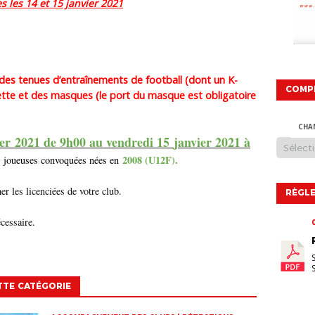
s les 14 et 15 janvier 2021
ir des tenues d’entraînements de football (dont un K-
COMP
ette et des masques (le port du masque est obligatoire
CHA
er
2021 de 9h00 au vendredi 15
janvier 2021 à
2008 (U12F).
des joueuses convoquées nées en
r les licenciées de votre club.
RÈGLE
cessaire.
TTE CATÉGORIE