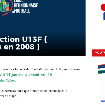
ction U13F (
 en 2008 )
YOUT
e cadre des Espoirs du Football Féminin U12F, vous informe
udi 14 janvier au vendredi 15
des Cafres
.
s concernées ainsi que l’autorisation parentale et le
ors du stage.