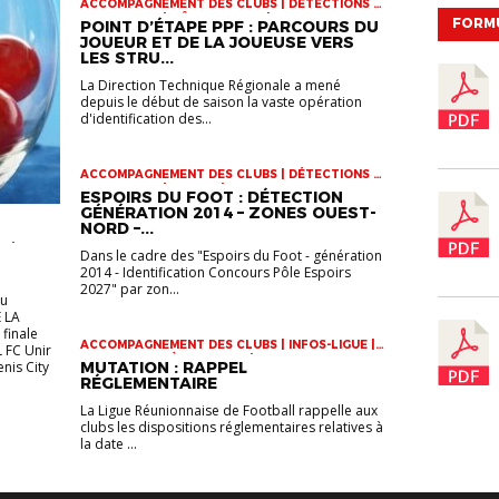
ACCOMPAGNEMENT DES CLUBS | DÉTECTIONS |
INFOS-LIGUE | PÔLE ESPOIRS | SPORT-ETUDE
FORM
POINT D’ÉTAPE PPF : PARCOURS DU
FÉMININ | VIE DES CLUBS
JOUEUR ET DE LA JOUEUSE VERS
LES STRU...
La Direction Technique Régionale a mené
depuis le début de saison la vaste opération
d'identification des...
ACCOMPAGNEMENT DES CLUBS | DÉTECTIONS |
INFOS-LIGUE | JEUNES | VIE DES CLUBS
ESPOIRS DU FOOT : DÉTECTION
GÉNÉRATION 2014 – ZONES OUEST-
NORD –...
R |
Dans le cadre des "Espoirs du Foot - génération
 U17 |
2014 - Identification Concours Pôle Espoirs
2027" par zon...
eu
 LA
finale
ACCOMPAGNEMENT DES CLUBS | INFOS-LIGUE |
L FC Unir
STATUTS ET RÈGLEMENTS | VIE DES CLUBS
enis City
MUTATION : RAPPEL
RÉGLEMENTAIRE
La Ligue Réunionnaise de Football rappelle aux
clubs les dispositions réglementaires relatives à
la date ...