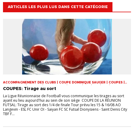
ARTICLES LES PLUS LUS DANS CETTE CATÉGORIE
ACCOMPAGNEMENT DES CLUBS | COUPE DOMINIQUE SAUGER | COUPES |
FOOT LOISIR | FUTSAL | INFOS-LIGUE | JEUNES | U14 | U15 | U17 | VIE DES
COUPES: Tirage au sort
CLUBS
La Ligue Réunionnaise de Football vous communique les tirages au sort
ayant eu lieu aujourd'hui au sein de son siège COUPE DE LA RÉUNION
FUTSAL: Tirage au sort des 1/4 de finale Tour prévu les 15 & 16/08 AO
Langevin - ESL FC Unir OI - Saiyan FC SC Futsal Dionysiens - Saint Denis City
TBF F...