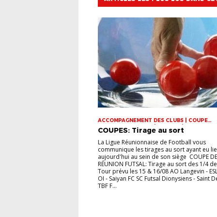
ACCOMPAGNEMENT DES CLUBS | COUPE
DOMINIQUE SAUGER | COUPES | FOOT LOISI
COUPES: Tirage au sort
FUTSAL | INFOS-LIGUE | JEUNES | U14 | U15 |
VIE DES CLUBS
La Ligue Réunionnaise de Football vous
communique les tirages au sort ayant eu li
aujourd'hui au sein de son siège COUPE DE
RÉUNION FUTSAL: Tirage au sort des 1/4 de 
Tour prévu les 15 & 16/08 AO Langevin - ES
OI - Saiyan FC SC Futsal Dionysiens - Saint D
TBF F...