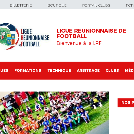
BILLETTERIE
BOUTIQUE
PORTAIL CLUBS
PORT
LIGUE REUNIONNAISE DE
FOOTBALL
Bienvenue à la LRF
QUES
FORMATIONS
TECHNIQUE
ARBITRAGE
CLUBS
MÉD
NOS P