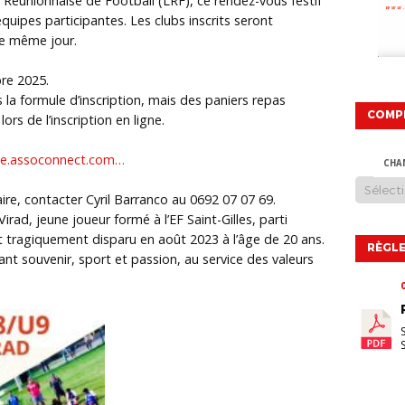
 Réunionnaise de Football (LRF), ce rendez-vous festif
quipes participantes. Les clubs inscrits seront
ce même jour.
bre 2025.
 la formule d’inscription, mais des paniers repas
COMP
s de l’inscription en ligne.
line.assoconnect.com…
CHA
e, contacter Cyril Barranco au 0692 07 07 69.
ad, jeune joueur formé à l’EF Saint-Gilles, parti
et tragiquement disparu en août 2023 à l’âge de 20 ans.
RÈGLE
t souvenir, sport et passion, au service des valeurs