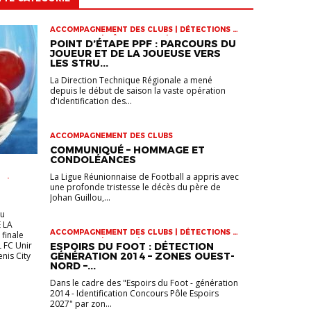
ACCOMPAGNEMENT DES CLUBS | DÉTECTIONS |
INFOS-LIGUE | PÔLE ESPOIRS | SPORT-ETUDE
POINT D’ÉTAPE PPF : PARCOURS DU
FÉMININ | VIE DES CLUBS
JOUEUR ET DE LA JOUEUSE VERS
LES STRU...
La Direction Technique Régionale a mené
depuis le début de saison la vaste opération
d'identification des...
ACCOMPAGNEMENT DES CLUBS
COMMUNIQUÉ – HOMMAGE ET
CONDOLÉANCES
La Ligue Réunionnaise de Football a appris avec
R |
une profonde tristesse le décès du père de
 U17 |
Johan Guillou,...
eu
 LA
ACCOMPAGNEMENT DES CLUBS | DÉTECTIONS |
finale
INFOS-LIGUE | JEUNES | VIE DES CLUBS
L FC Unir
ESPOIRS DU FOOT : DÉTECTION
enis City
GÉNÉRATION 2014 – ZONES OUEST-
NORD –...
Dans le cadre des "Espoirs du Foot - génération
2014 - Identification Concours Pôle Espoirs
2027" par zon...