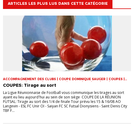
ARTICLES LES PLUS LUS DANS CETTE CATÉGORIE
ACCOMPAGNEMENT DES CLUBS | COUPE DOMINIQUE SAUGER | COUPES |
FOOT LOISIR | FUTSAL | INFOS-LIGUE | JEUNES | U14 | U15 | U17 | VIE DES
COUPES: Tirage au sort
CLUBS
La Ligue Réunionnaise de Football vous communique les tirages au sort
ayant eu lieu aujourd'hui au sein de son siège COUPE DE LA RÉUNION
FUTSAL: Tirage au sort des 1/4 de finale Tour prévu les 15 & 16/08 AO
Langevin - ESL FC Unir OI - Saiyan FC SC Futsal Dionysiens - Saint Denis City
TBF F...