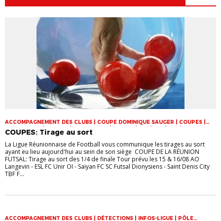
ACCOMPAGNEMENT DES CLUBS | COUPE DOMINIQUE SAUGER | COUPES |
FOOT LOISIR | FUTSAL | INFOS-LIGUE | JEUNES | U14 | U15 | U17 | VIE DES
COUPES: Tirage au sort
CLUBS
La Ligue Réunionnaise de Football vous communique les tirages au sort
ayant eu lieu aujourd'hui au sein de son siège COUPE DE LA RÉUNION
FUTSAL: Tirage au sort des 1/4 de finale Tour prévu les 15 & 16/08 AO
Langevin - ESL FC Unir OI - Saiyan FC SC Futsal Dionysiens - Saint Denis City
TBF F...
ACCOMPAGNEMENT DES CLUBS | DÉTECTIONS | INFOS-LIGUE | PÔLE