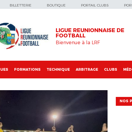
BILLETTERIE
BOUTIQUE
PORTAIL CLUBS
PORT
LIGUE REUNIONNAISE DE
FOOTBALL
Bienvenue à la LRF
QUES
FORMATIONS
TECHNIQUE
ARBITRAGE
CLUBS
MÉD
NOS P