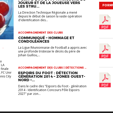
FÉMININ | VIE DES CLUBS
JOUEUR ET DE LA JOUEUSE VERS
FORM
LES STRU...
La Direction Technique Régionale a mené
depuis le début de saison la vaste opération
d'identification des...
ACCOMPAGNEMENT DES CLUBS
COMMUNIQUÉ – HOMMAGE ET
CONDOLÉANCES
La Ligue Réunionnaise de Football a appris avec
R |
une profonde tristesse le décès du père de
 U17 |
Johan Guillou,...
eu
 LA
ACCOMPAGNEMENT DES CLUBS | DÉTECTIONS |
finale
INFOS-LIGUE | JEUNES | VIE DES CLUBS
L FC Unir
ESPOIRS DU FOOT : DÉTECTION
enis City
GÉNÉRATION 2014 – ZONES OUEST-
NORD –...
Dans le cadre des "Espoirs du Foot - génération
2014 - Identification Concours Pôle Espoirs
2027" par zon...