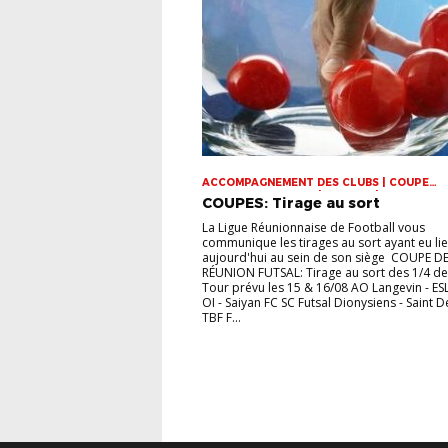
ACCOMPAGNEMENT DES CLUBS | COUPE
DOMINIQUE SAUGER | COUPES | FOOT LOISI
COUPES: Tirage au sort
FUTSAL | INFOS-LIGUE | JEUNES | U14 | U15 |
VIE DES CLUBS
La Ligue Réunionnaise de Football vous
communique les tirages au sort ayant eu li
aujourd'hui au sein de son siège COUPE DE
RÉUNION FUTSAL: Tirage au sort des 1/4 de 
Tour prévu les 15 & 16/08 AO Langevin - ES
OI - Saiyan FC SC Futsal Dionysiens - Saint D
TBF F...