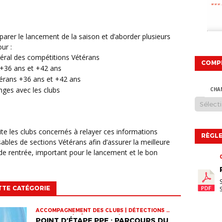
our :
néral des compétitions Vétérans
COMP
 +36 ans et +42 ans
érans +36 ans et +42 ans
nges avec les clubs
CHA
RÈGLE
bles de sections Vétérans afin d’assurer la meilleure
 de rentrée, important pour le lancement et le bon
TTE CATÉGORIE
ACCOMPAGNEMENT DES CLUBS | DÉTECTIONS |
INFOS-LIGUE | PÔLE ESPOIRS | SPORT-ETUDE
POINT D’ÉTAPE PPF : PARCOURS DU