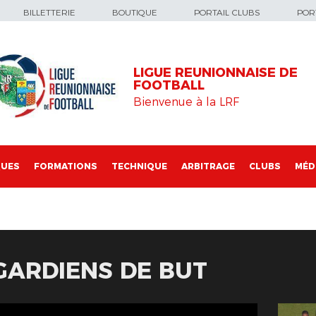
BILLETTERIE
BOUTIQUE
PORTAIL CLUBS
PORT
LIGUE REUNIONNAISE DE
FOOTBALL
Bienvenue à la LRF
QUES
FORMATIONS
TECHNIQUE
ARBITRAGE
CLUBS
MÉD
GARDIENS DE BUT