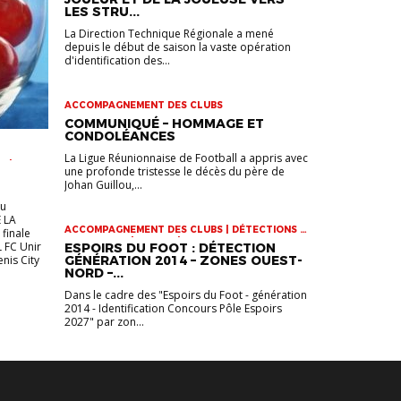
LES STRU...
La Direction Technique Régionale a mené
depuis le début de saison la vaste opération
d'identification des...
ACCOMPAGNEMENT DES CLUBS
COMMUNIQUÉ – HOMMAGE ET
CONDOLÉANCES
La Ligue Réunionnaise de Football a appris avec
R |
une profonde tristesse le décès du père de
 U17 |
Johan Guillou,...
eu
 LA
ACCOMPAGNEMENT DES CLUBS | DÉTECTIONS |
finale
INFOS-LIGUE | JEUNES | VIE DES CLUBS
L FC Unir
ESPOIRS DU FOOT : DÉTECTION
enis City
GÉNÉRATION 2014 – ZONES OUEST-
NORD –...
Dans le cadre des "Espoirs du Foot - génération
2014 - Identification Concours Pôle Espoirs
2027" par zon...