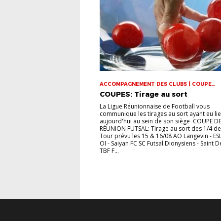
ACCOMPAGNEMENT DES CLUBS | COUPE
DOMINIQUE SAUGER | COUPES | FOOT LOISI
COUPES: Tirage au sort
FUTSAL | INFOS-LIGUE | JEUNES | U14 | U15 |
VIE DES CLUBS
La Ligue Réunionnaise de Football vous
communique les tirages au sort ayant eu li
aujourd'hui au sein de son siège COUPE DE
RÉUNION FUTSAL: Tirage au sort des 1/4 de 
Tour prévu les 15 & 16/08 AO Langevin - ES
OI - Saiyan FC SC Futsal Dionysiens - Saint D
TBF F...