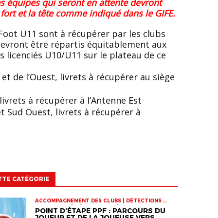
d fort et la tête comme indiqué dans le GIFE.
devront être répartis équitablement aux
 licenciés U10/U11 sur le plateau de ce
et de l’Ouest, livrets à récupérer au siège
 livrets à récupérer à l’Antenne Est
t Sud Ouest, livrets à récupérer à
TTE CATÉGORIE
ACCOMPAGNEMENT DES CLUBS | DÉTECTIONS |
INFOS-LIGUE | PÔLE ESPOIRS | SPORT-ETUDE
POINT D’ÉTAPE PPF : PARCOURS DU
FÉMININ | VIE DES CLUBS
JOUEUR ET DE LA JOUEUSE VERS