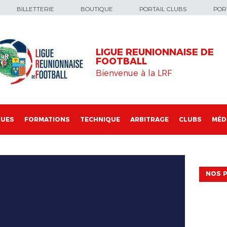
BILLETTERIE
BOUTIQUE
PORTAIL CLUBS
PORT
LIGUE REUNIONNAISE DE
FOOTBALL
Bienvenue à la LRF
QUES
FORMATIONS
TECHNIQUE
ARBITRAGE
CLUBS
MÉD
NOS P