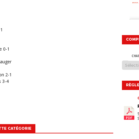
-1
COMP
e 0-1
CHA
Sauger
on 2-1
s 3-4
RÈGLE
TTE CATÉGORIE