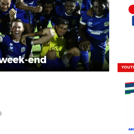
 week-end
YOUT
)