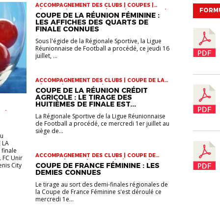
ACCOMPAGNEMENT DES CLUBS | COUPES |
FORM
FÉMININES | FOOTBALL FÉMININ | INFOS-LIGUE |
COUPE DE LA RÉUNION FÉMININE :
VIE DES CLUBS
LES AFFICHES DES QUARTS DE
FINALE CONNUES
Sous l'égide de la Régionale Sportive, la Ligue
Réunionnaise de Football a procédé, ce jeudi 16
juillet, ...
ACCOMPAGNEMENT DES CLUBS | COUPE DE LA
RÉUNION | INFOS-LIGUE | VIE DES CLUBS
COUPE DE LA RÉUNION CRÉDIT
AGRICOLE : LE TIRAGE DES
HUITIÈMES DE FINALE EST...
R |
La Régionale Sportive de la Ligue Réunionnaise
 U17 |
de Football a procédé, ce mercredi 1er juillet au
siège de...
eu
 LA
finale
ACCOMPAGNEMENT DES CLUBS | COUPE DE
L FC Unir
FRANCE FÉMININE | COUPES | FÉMININES |
enis City
COUPE DE FRANCE FÉMININE : LES
FOOTBALL FÉMININ | INFOS-LIGUE | VIE DES
DEMIES CONNUES
CLUBS
Le tirage au sort des demi-finales régionales de
la Coupe de France Féminine s'est déroulé ce
mercredi 1e...