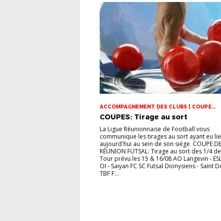
ACCOMPAGNEMENT DES CLUBS | COUPE
DOMINIQUE SAUGER | COUPES | FOOT LOISI
COUPES: Tirage au sort
FUTSAL | INFOS-LIGUE | JEUNES | U14 | U15 |
VIE DES CLUBS
La Ligue Réunionnaise de Football vous
communique les tirages au sort ayant eu li
aujourd'hui au sein de son siège COUPE DE
RÉUNION FUTSAL: Tirage au sort des 1/4 de 
Tour prévu les 15 & 16/08 AO Langevin - ES
OI - Saiyan FC SC Futsal Dionysiens - Saint D
TBF F...