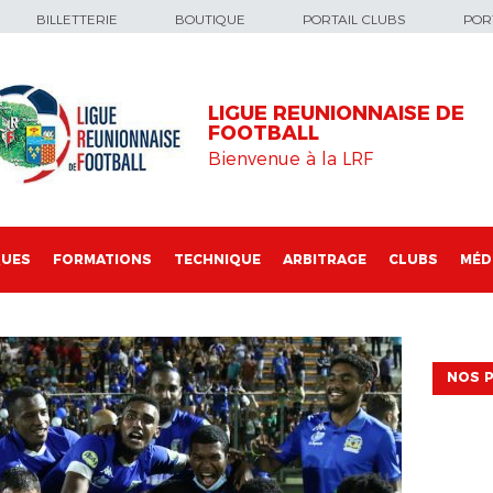
BILLETTERIE
BOUTIQUE
PORTAIL CLUBS
PORT
LIGUE REUNIONNAISE DE
FOOTBALL
Bienvenue à la LRF
QUES
FORMATIONS
TECHNIQUE
ARBITRAGE
CLUBS
MÉD
NOS P