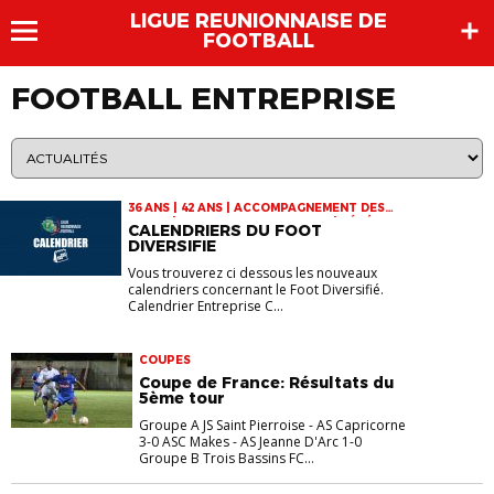
LIGUE REUNIONNAISE DE
FOOTBALL
FOOTBALL ENTREPRISE
36 ANS | 42 ANS | ACCOMPAGNEMENT DES
CLUBS | FOOTBALL ENTREPRISE | VÉTÉRANS
CALENDRIERS DU FOOT
| VIE DES CLUBS
DIVERSIFIE
Vous trouverez ci dessous les nouveaux
calendriers concernant le Foot Diversifié.
Calendrier Entreprise C...
COUPES
Coupe de France: Résultats du
5ème tour
Groupe A JS Saint Pierroise - AS Capricorne
3-0 ASC Makes - AS Jeanne D'Arc 1-0
Groupe B Trois Bassins FC...