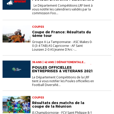
ENTREPRISE 1 | VÉTÉRANS
Le Département Compétitions LRF tient à
vous notifié les calendriers validés par la
commission Foo...
COUPES
Coupe de France: Résultats du
4ème tour
Groupe A La Tamponnaise - ASC Makes 0-
0 (3-4 TAB) AS Capricorne - AF Saint
Louisien 2-0 AS Jeanne D’Arc -...
36 ANS | 42 ANS | DÉPARTEMENTALE
ENTREPRISE 2 | FOOTBALL ENTREPRISE |
POULES OFFICIELLES
RÉGIONALE ENTREPRISE 1 | VÉTÉRANS
ENTREPRISES & VETERANS 2021
Le Département Compétitions de la LRF
tient à vous notifier les Poules officielles en
Football Diversifié...
COUPES
Résultats des matchs de la
coupe de la Réunion
JS Champbornoise - FCV Saint Philippe 8-1