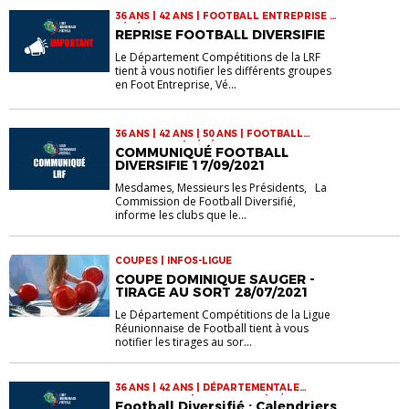
36 ANS | 42 ANS | FOOTBALL ENTREPRISE |
VÉTÉRANS
REPRISE FOOTBALL DIVERSIFIE
Le Département Compétitions de la LRF
tient à vous notifier les différents groupes
en Foot Entreprise, Vé...
36 ANS | 42 ANS | 50 ANS | FOOTBALL
ENTREPRISE | VÉTÉRANS
COMMUNIQUÉ FOOTBALL
DIVERSIFIE 17/09/2021
Mesdames, Messieurs les Présidents, La
Commission de Football Diversifié,
informe les clubs que le...
COUPES | INFOS-LIGUE
COUPE DOMINIQUE SAUGER -
TIRAGE AU SORT 28/07/2021
Le Département Compétitions de la Ligue
Réunionnaise de Football tient à vous
notifier les tirages au sor...
36 ANS | 42 ANS | DÉPARTEMENTALE
ENTREPRISE 2 | INFOS-LIGUE | RÉGIONALE
Football Diversifié : Calendriers