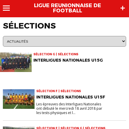
LIGUE REUNIONNAISE DE
FOOTBALL
SÉLECTIONS
SÉLECTION G | SÉLECTIONS
INTERLIGUES NATIONALES U15G
SÉLECTION F | SÉLECTIONS
INTERLIGUES NATIONALES U15F
Les épreuves des Interligues Nationales
ont débuté le mercredi 18 avril 2018 par
les tests physiques et l...
SÉLECTION F | SÉLECTION G | SÉLECTIONS